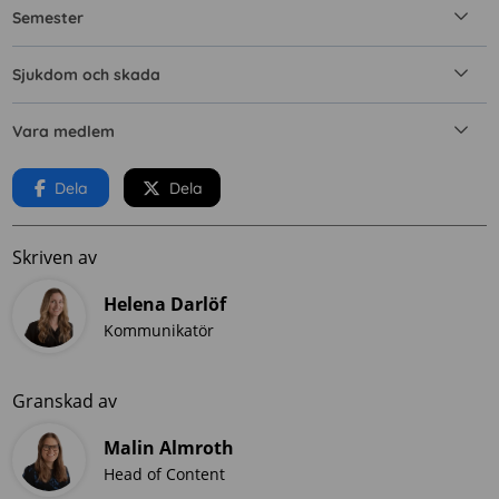
Semester
Sjukdom och skada
Vara medlem
Dela
Dela
Skriven av
Helena Darlöf
Kommunikatör
Granskad av
Malin Almroth
Head of Content