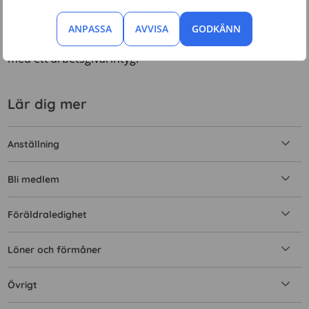
lönespecifikationer, ditt anställningsavtal eller uppgifter
från Skatteverket. Du kan kontakta Arbetsförmedlingen
ANPASSA
AVVISA
GODKÄNN
och höra exakt vilka handlingar som anses likvärdiga
med ett arbetsgivarintyg.
Lär dig mer
Anställning
Bli medlem
Föräldraledighet
Löner och förmåner
Övrigt