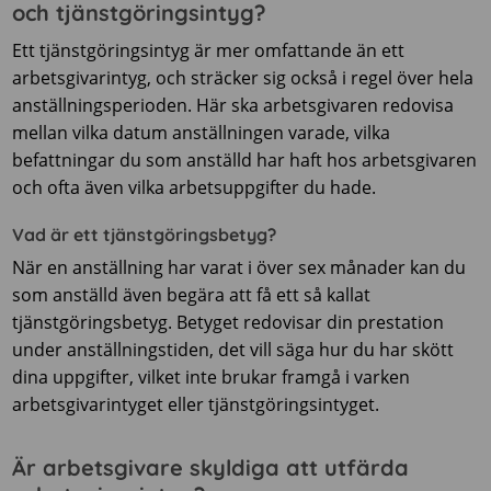
och tjänstgöringsintyg?
Ett tjänstgöringsintyg är mer omfattande än ett
arbetsgivarintyg, och sträcker sig också i regel över hela
anställningsperioden. Här ska arbetsgivaren redovisa
mellan vilka datum anställningen varade, vilka
befattningar du som anställd har haft hos arbetsgivaren
och ofta även vilka arbetsuppgifter du hade.
Vad är ett tjänstgöringsbetyg?
När en anställning har varat i över sex månader kan du
som anställd även begära att få ett så kallat
tjänstgöringsbetyg. Betyget redovisar din prestation
under anställningstiden, det vill säga hur du har skött
dina uppgifter, vilket inte brukar framgå i varken
arbetsgivarintyget eller tjänstgöringsintyget.
Är arbetsgivare skyldiga att utfärda