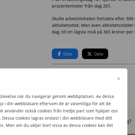
procentenheter från dag 201.
Skulle arbetslösheten fortsätta efter 300
aktivitetsstöd. Men även aktivitetsstöd
dag, till en lägsta nivå på 365 kronor per
Dela
Dela
Skriven av
Helena Darlöf
Kommunikatör
pplevelse när du navigerar genom webbplatsen. Av dessa
 i din webbläsare eftersom de är väsentliga för att de
 använder också cookies från tredje part som hjälper oss
 Dessa cookies lagras endast i din webbläsare med ditt
Hjälpte den här informationen dig?
es. Men om du väljer bort vissa av dessa cookies kan det