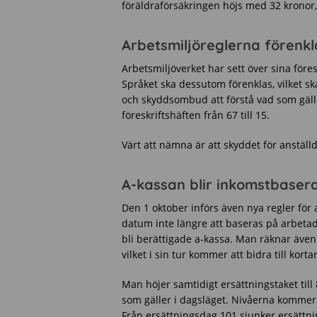
föräldraförsäkringen höjs med 32 kronor, t
Arbetsmiljöreglerna förenkl
Arbetsmiljöverket har sett över sina före
Språket ska dessutom förenklas, vilket sk
och skyddsombud att förstå vad som gäll
föreskriftshäften från 67 till 15.
Värt att nämna är att skyddet för anställd
A-kassan blir inkomstbaser
Den 1 oktober införs även nya regler fö
datum inte längre att baseras på arbetad t
bli berättigade a-kassa. Man räknar även
vilket i sin tur kommer att bidra till korta
Man höjer samtidigt ersättningstaket til
som gäller i dagsläget. Nivåerna kommer 
Från ersättningsdag 101 sjunker ersättn