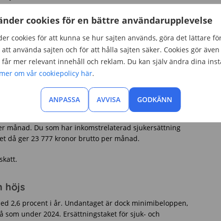
änder cookies för en bättre användarupplevelse
er cookies för att kunna se hur sajten används, göra det lättare fö
 i enlighet med löneutvecklingen. För att följa
att använda sajten och för att hålla sajten säker. Cookies gör även 
idigt garantipensionen med 2,6 procent. Pensionärer får
får mer relevant innehåll och reklam. Du kan själv ändra dina inst
ster, vilket innebär lägre skatt. En genomsnittlig
nor mindre i skatt per månad.
 mer om vår cookiepolicy här
.
ANPASSA
AVVISA
GODKÄNN
025. För dig med garantiersättning motsvarar detta en
 per månad. Du som har inkomstrelaterad sjukersättning
ket då ger 23 777 kronor brutto per månad.
skatt.
 höjs
ed 2,6 procent i år. Undantaget är dock minimibeloppen,
 som under 2024. Ersättningstaket för sjuk- och