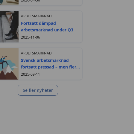
2026-04-30
ARBETSMARKNAD
Fortsatt dämpad
arbetsmarknad under Q3
2025-11-06
ARBETSMARKNAD
Svensk arbetsmarknad
fortsatt pressad – men fler
får nytt jobb
2025-09-11
Se fler nyheter