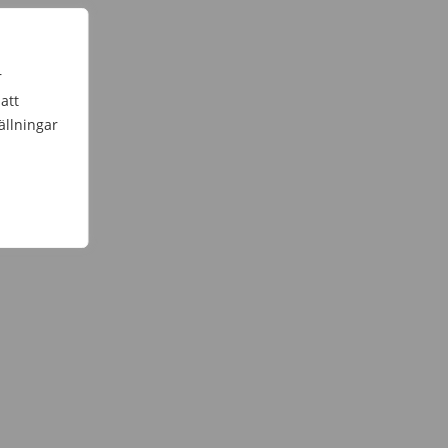
r
att
ällningar