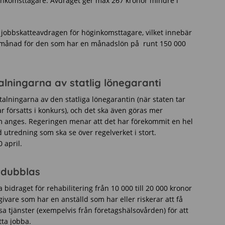
elinkomsttagare. Avdraget ger max 267 kronor mindre i
 jobbskatteavdragen för höginkomsttagare, vilket innebär
r månad för den som har en månadslön på runt 150 000
alningarna av statlig lönegaranti
talningarna av den statliga lönegarantin (när staten tar
r försatts i konkurs), och det ska även göras mer
m anges. Regeringen menar att det har förekommit en hel
ld utredning som ska se över regelverket i stort.
 april.
ördubblas
 bidraget för rehabilitering från 10 000 till 20 000 kronor
ivare som har en anställd som har eller riskerar att få
sa tjänster (exempelvis från företagshälsovården) för att
tta jobba.