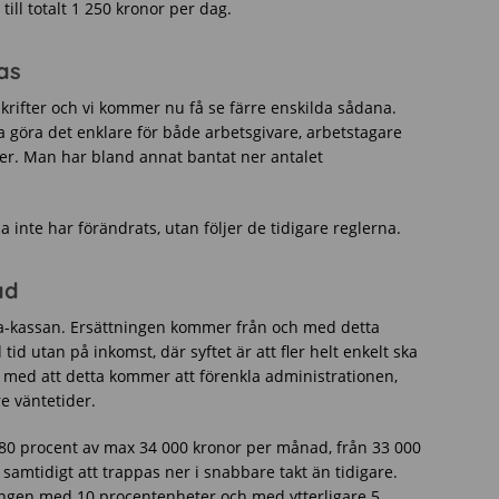
ill totalt 1 250 kronor per dag.
as
skrifter och vi kommer nu få se färre enskilda sådana.
a göra det enklare för både arbetsgivare, arbetstagare
er. Man har bland annat bantat ner antalet
a inte har förändrats, utan följer de tidigare reglerna.
ad
r a-kassan. Ersättningen kommer från och med detta
id utan på inkomst, där syftet är att fler helt enkelt ska
 med att detta kommer att förenkla administrationen,
re väntetider.
l 80 procent av max 34 000 kronor per månad, från 33 000
samtidigt att trappas ner i snabbare takt än tidigare.
ingen med 10 procentenheter och med ytterligare 5