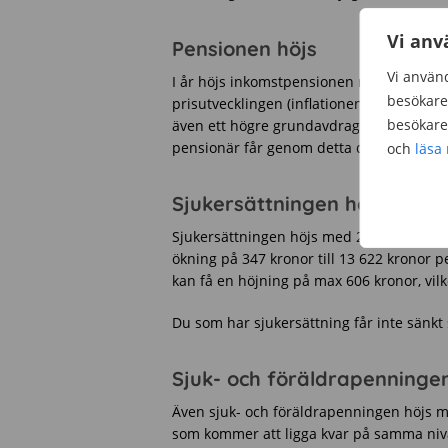
Vi anv
Pensionen höjs
Vi använd
I år höjs inkomstpensionen med 4 procent
besökare 
prisutvecklingen (inflationen) höjs samt
besökare 
även ett högre grundavdrag på sina inkom
pensionär får genom detta drygt 100 kro
och
läsa
Sjukersättningen höjs
Sjukersättningen höjs med 2,6 procent 2
ökning på 347 kronor till 13 622 kronor
kan få en höjning på max 606 kronor, vil
Du som har sjukersättning får inte sänkt 
Sjuk- och föräldrapenningen
Även sjuk- och föräldrapenningen höjs m
som kommer att ligga kvar på samma nivå