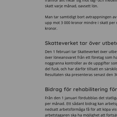
framför allt riktar sig mot låg- och med
skatt varje månad, oavsett lön.
Man tar samtidigt bort avtrappningen av
upp mot 3 000 kronor mindre i skatt pe
kronor.
Skatteverket tar över utbet
Den 1 februari tar Skatteverket över utbe
över löneansvaret från ett företag som ha
noggranna kontroller av de uppgifter so
del fusk, och har därför tillsatt en särski
Resultaten ska presenteras senast den 30
Bidrag för rehabilitering f
Från den 1 januari fördubblas det statliga
per månad. Ett sådant bidrag kan arbetsg
nedsatt arbetsförmåga få för att köpa vis
arbetstagaren ska ha möjlighet att fortsä