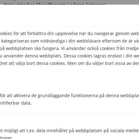
ännu inte har klassificerats i någon kategori.
Inga cookies att visa
kies för att förbättra din upplevelse när du navigerar genom we
Hur ändrar jag mina inställningar för
 kategoriseras som nödvändiga i din webbläsare eftersom de är väs
cookies?
å webbplatsen ska fungera. Vi använder också cookies från tredje
 du använder denna webbplats. Dessa cookies lagras endast i din w
Du kan hantera dina cookie-inställningar genom att
het att välja bort dessa cookies. Men om du väljer bort vissa av de
klicka på knappen ”Anpassa” och aktivera eller inaktivera
cookie-kategorierna i popup-fönstret enligt dina
preferenser.
Utöver detta erbjuder olika webbläsare olika metoder
för att aktivera de grundläggande funktionerna på denna webbplat
för att blockera och ta bort cookies som används av
ntifierbar data.
webbplatser. Du kan ändra inställningarna i din
webbläsare för att blockera / radera cookies. För att ta
reda på mer om hur du hanterar och tar bort cookies,
et möjligt att t.ex. dela innehållet på webbplatsen på sociala medi
besök
Wikipedia.org
eller
Allaboutcookies.org
.
tioner.