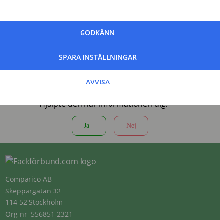
GODKÄNN
SPARA INSTÄLLNINGAR
AVVISA
Hjälpte den här informationen dig?
Ja
Nej
Comparico AB
Skeppargatan 32
114 52 Stockholm
Org nr: 556851-2321