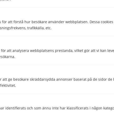
Skriven av
s för att förstå hur besökare använder webbplatsen. Dessa cookies
Evelina Grenehed
Kommunikatör
sningsfrekvens, trafikkälla, etc.
Granskad av
Malin Almroth
ör att analysera webbplatsens prestanda, vilket gör att vi kan lev
Head of Content
esökarna.
 att ge besökare skräddarsydda annonser baserat på de sidor de b
ektivitet.
ar identifierats och som ännu inte har klassificerats i någon katego