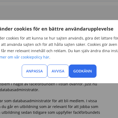
änder cookies för en bättre användarupplevelse
er cookies för att kunna se hur sajten används, göra det lättare fö
att använda sajten och för att hålla sajten säker. Cookies gör även 
får mer relevant innehåll och reklam. Du kan själv ändra dina inst
 mer om vår cookiepolicy här
.
ANPASSA
AVVISA
GODKÄNN
 som databasadministratör
edlem i något av fackförbunden i listan ovanför. Just nu
 databasadministratör.
ar som databasadministratör för att bli medlem. I vissa
du går en utbildning som är relevant för att jobba som
n utbildning sedan tidigare som uppfyller fackförbundets