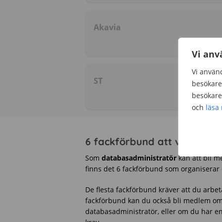
Akavia
Vi anv
Vi använd
ST
besökare 
besökare 
och
läsa
6 fackförbund att välja på
Som
databasadministratör
kan att bli m
finns det 6 fackförbund som organiserar
De flesta fackförbund kräver att du arbet
fackförbund kan du också bli medlem om 
databasadministratör, eller om du har e