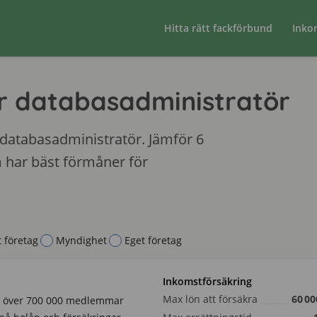
Hitta rätt fackförbund
Inko
r databasadministratör
 databasadministratör. Jämför 6
 har bäst förmåner för
t företag
Myndighet
Eget företag
Inkomstförsäkring
Max lön att försäkra
60 00
d över 700 000 medlemmar