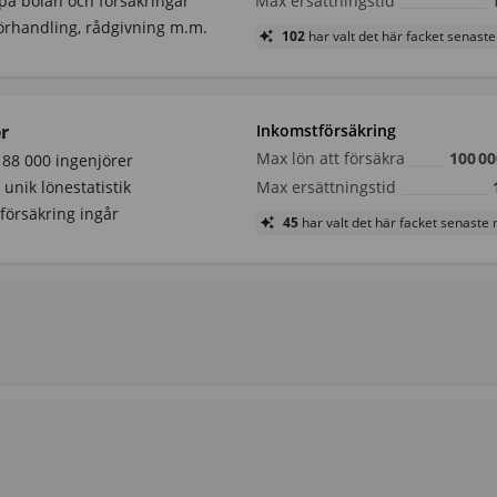
 på bolån och försäkringar
Max ersättningstid
örhandling, rådgivning m.m.
102
har valt det här facket senas
r
Inkomstförsäkring
Max lön att försäkra
100 00
188 000 ingenjörer
l unik lönestatistik
Max ersättningstid
försäkring ingår
45
har valt det här facket senast