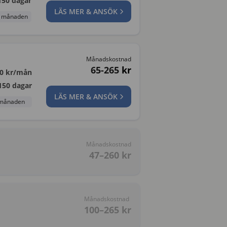
150
dagar
LÄS MER & ANSÖK
te månaden
Månadskostnad
65-265
kr
0
kr/mån
150
dagar
LÄS MER & ANSÖK
e månaden
Månadskostnad
47–260
kr
Månadskostnad
100–265
kr