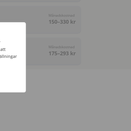
Månadskostnad
150–330
kr
r
Månadskostnad
att
175–293
kr
ällningar