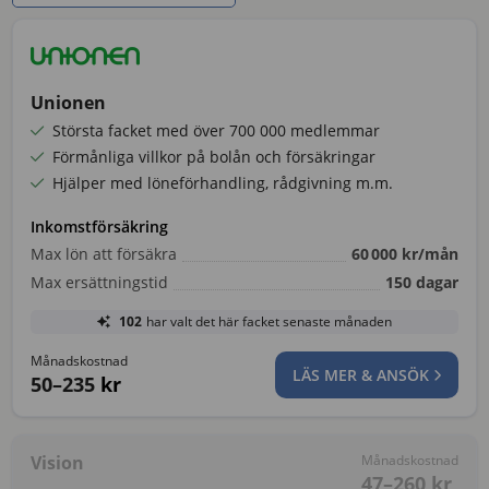
Unionen
Största facket med över 700 000 medlemmar
Förmånliga villkor på bolån och försäkringar
Hjälper med löneförhandling, rådgivning m.m.
Inkomstförsäkring
Max lön att försäkra
60 000
kr/mån
Max ersättningstid
150
dagar
102
har valt det här facket senaste månaden
Månadskostnad
LÄS MER & ANSÖK
50–235
kr
Vision
Månadskostnad
47–260
kr