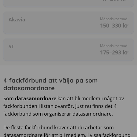
Akavia
Månadskostnad
150–330
kr
ST
Månadskostnad
175–293
kr
4 fackförbund att välja på som
datasamordnare
Som
datasamordnare
kan att bli medlem i något av
fackförbunden i listan ovanför. Just nu finns det 4
fackförbund som organiserar datasamordnare.
De flesta fackförbund kräver att du arbetar som
datasamordnare för att bli medlem. I vissa fackförbund