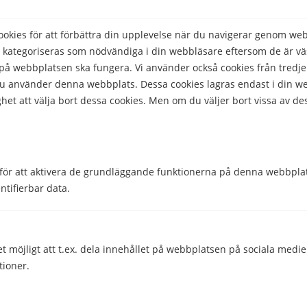
kies för att förbättra din upplevelse när du navigerar genom we
 kategoriseras som nödvändiga i din webbläsare eftersom de är väs
Hjälpte den här informationen dig?
å webbplatsen ska fungera. Vi använder också cookies från tredje
 du använder denna webbplats. Dessa cookies lagras endast i din w
Ja
Nej
het att välja bort dessa cookies. Men om du väljer bort vissa av de
för att aktivera de grundläggande funktionerna på denna webbplat
Comparico AB
ntifierbar data.
Skeppargatan 32
114 52 Stockholm
Org nr: 556851-2321
et möjligt att t.ex. dela innehållet på webbplatsen på sociala medi
tioner.
Företaget
Kontakt