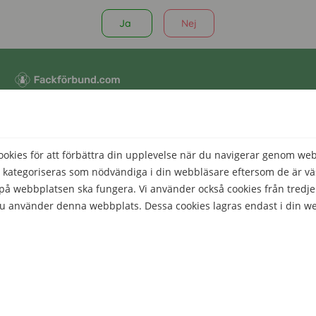
Ja
Nej
Comparico AB
Skeppargatan 32
114 52 Stockholm
kies för att förbättra din upplevelse när du navigerar genom we
Org nr: 556851-2321
 kategoriseras som nödvändiga i din webbläsare eftersom de är väs
å webbplatsen ska fungera. Vi använder också cookies från tredje
 du använder denna webbplats. Dessa cookies lagras endast i din w
Företaget
het att välja bort dessa cookies. Men om du väljer bort vissa av de
Kontakt
Om Fackförbund.com
Nyheter
för att aktivera de grundläggande funktionerna på denna webbplat
ntifierbar data.