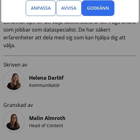
fackförbundet erbjuder och omdömen från andra
medlemmar.
ANPASSA
AVVISA
GODKÄNN
Ett annat tips för att välja fackförbund är att fråga andra
som jobbar som dataspecialist. De har säkert
erfarenheter att dela med sig som kan hjälpa dig att
välja.
Skriven av
Helena Darlöf
Kommunikatör
Granskad av
Malin Almroth
Head of Content