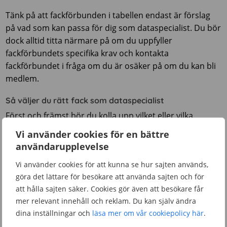
Tänk på att fackförbunden i tabellen endast är förslag
på vad som kan passa för dig som dataspecialist. Du bör
dock alltid titta närmare på om du uppfyller
fackförbundets specifika krav och kontakta
fackförbundet i fråga om du är osäker på om du kan bli
medlem.
Så väljer du rätt fack som dataspecialist
Först och främst bör du kolla upp vilket eller vilka
fackförbund som har
kollektivavtal
på din arbetsplats.
Vi använder cookies för en bättre
Kollektivavtal är en förutsättning för att du som
användarupplevelse
dataspecialist ska kunna påverka villkoren på din
Vi använder cookies för att kunna se hur sajten används,
arbetsplats.
göra det lättare för besökare att använda sajten och för
Klicka på fackförbunden i tabellen ovan för att läsa mer
att hålla sajten säker. Cookies gör även att besökare får
om vad varje fackförbund erbjuder dig som
mer relevant innehåll och reklam. Du kan själv ändra
dina inställningar och
läsa mer om vår cookiepolicy här
.
dataspecialist. Där kan du också se vilka förmåner som