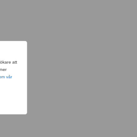
ökare att
 mer
om vår