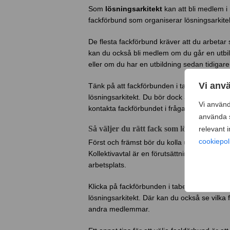
Som
lösningsarkitekt
kan att bli medlem i 
fackförbund som organiserar lösningsarkite
De flesta fackförbund kräver att du arbetar 
kan du också bli medlem om du går en utbild
eller om du har en utbildning sedan tidigar
Vi anv
Tänk på att fackförbunden i tabellen endas
lösningsarkitekt. Du bör dock alltid titta n
Vi använd
kontakta fackförbundet i fråga om du är os
använda s
Så väljer du rätt fack som lösningsarkite
relevant 
cookiepol
Först och främst bör du kolla upp vilket ell
Kollektivavtal är en förutsättning för att du
arbetsplats.
Klicka på fackförbunden i tabellen ovan för
lösningsarkitekt. Där kan du också se vil
andra medlemmar.