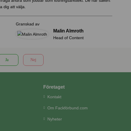
att fråga andra som jobbar som lösningsarkitekt. De har säkert
 dig att välja.
Granskad av
Malin Almroth
Head of Content
Ja
Nej
Företaget
Kontakt
Om Fackförbund.com
Nyheter