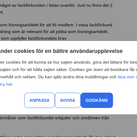
något av fackförbunden i listan ovanför. Just nu finns det 2
kt.
som lösningsarkitekt för att bli medlem. I vissa fackförbund
ning som är relevant för att jobba som lösningsarkitekt,
e som uppfyller fackförbundets krav.
änder cookies för en bättre användarupplevelse
t är förslag på vad som kan passa för dig som
ärmare på om du uppfyller fackförbundets specifika krav och
er cookies för att kunna se hur sajten används, göra det lättare för bes
äker på om du kan bli medlem.
ajten och för att hålla sajten säker. Cookies gör även att besökare får
kt
innehåll och reklam. Du kan själv ändra dina inställningar och
läsa mer 
icy här
.
er vilka fackförbund som har
kollektivavtal
på din arbetsplats.
 som lösningsarkitekt ska kunna påverka villkoren på din
ANPASSA
AVVISA
GODKÄNN
 att läsa mer om vad varje fackförbund erbjuder dig som
ka förmåner som fackförbundet erbjuder och omdömen från