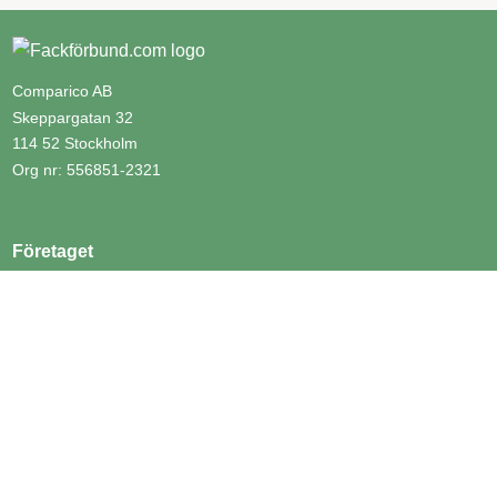
Comparico AB
Skeppargatan 32
114 52 Stockholm
Org nr: 556851-2321
Företaget
Kontakt
Om Fackförbund.com
Nyheter
Genvägar
Fackförbund