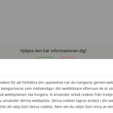
Hjälpte den här informationen dig?
Ja
Nej
kies för att förbättra din upplevelse när du navigerar genom we
 kategoriseras som nödvändiga i din webbläsare eftersom de är väs
Comparico AB
å webbplatsen ska fungera. Vi använder också cookies från tredje
Skeppargatan 32
 du använder denna webbplats. Dessa cookies lagras endast i din w
114 52 Stockholm
het att välja bort dessa cookies. Men om du väljer bort vissa av de
Org nr: 556851-2321