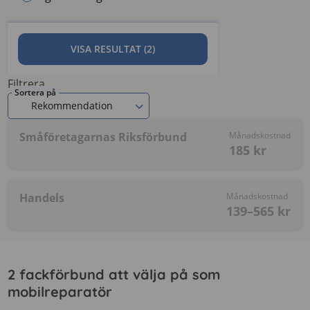
VISA RESULTAT (2)
Filtrera
Sortera på
Rekommendation
Småföretagarnas Riksförbund
Månadskostnad
185
kr
Handels
Månadskostnad
139–565
kr
2 fackförbund att välja på som
mobilreparatör