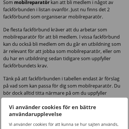
Som
mobilreparatör
kan att bli medlem i något av
fackförbunden i listan ovanför. Just nu finns det 2
fackförbund som organiserar mobilreparatör.
De flesta fackförbund kräver att du arbetar som
mobilreparatör för att bli medlem. I vissa fackförbund
kan du också bli medlem om du går en utbildning som
är relevant för att jobba som mobilreparatör, eller om
du har en utbildning sedan tidigare som uppfyller
fackförbundets krav.
Tänk på att fackförbunden i tabellen endast är förslag
på vad som kan passa för dig som mobilreparatör. Du
bör dock alltid titta närmare på om du uppfyller
fackförbundets specifika krav och kontakta
Vi använder cookies för en bättre
fackförbundet i fråga om du är osäker på om du kan bli
användarupplevelse
medlem.
Vi använder cookies för att kunna se hur sajten används,
Så väljer du rätt fack som mobilreparatör