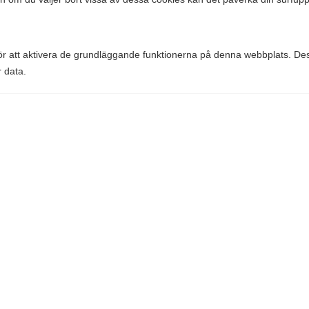
Comparico AB
Skeppargatan 32
114 52 Stockholm
Org nr: 556851-2321
r att aktivera de grundläggande funktionerna på denna webbplats. Des
r data.
Företaget
Kontakt
 möjligt att t.ex. dela innehållet på webbplatsen på sociala medier, sa
Om Fackförbund.com
Nyheter
för att förstå hur besökare använder webbplatsen. Dessa cookies ger i
rekvens, trafikkälla, etc.
Genvägar
Fackförbund
Yrken
 att analysera webbplatsens prestanda, vilket gör att vi kan leverera 
Stipendier
ökarna.