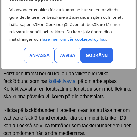
sedan tidigare som uppfyller fackförbundets krav.
Vi använder cookies för att kunna se hur sajten används,
göra det lättare för besökare att använda sajten och för att
Tänk på att fackförbunden i tabellen endast är förslag på
hålla sajten säker. Cookies gör även att besökare får mer
vad som kan passa för dig som mobiltekniker. Du bör dock
relevant innehåll och reklam. Du kan själv ändra dina
alltid titta närmare på om du uppfyller fackförbundets
inställningar och
läsa mer om vår cookiepolicy här
.
specifika krav och kontakta fackförbundet i fråga om du är
osäker på om du kan bli medlem.
ANPASSA
AVVISA
GODKÄNN
Så väljer du rätt fack som mobiltekniker
Först och främst bör du kolla upp vilket eller vilka
fackförbund som har
kollektivavtal
på din arbetsplats.
Kollektivavtal är en förutsättning för att du som mobiltekniker
ska kunna påverka villkoren på din arbetsplats.
Klicka på fackförbunden i tabellen ovan för att läsa mer om
vad varje fackförbund erbjuder dig som mobiltekniker. Där
kan du också se vilka förmåner som fackförbundet erbjuder
och omdömen från andra medlemmar.