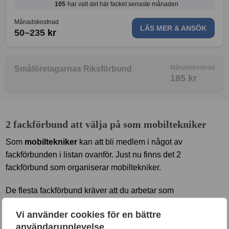
105
har valt det här facket senaste månaden
Månadskostnad
LÄS MER & ANSÖK
50–235
kr
Månadskostnad
Småföretagarnas Riksförbund
185
kr
2 fackförbund att välja på som mobiltekniker
Som
mobiltekniker
kan att bli medlem i något av
fackförbunden i listan ovanför. Just nu finns det 2
fackförbund som organiserar mobiltekniker.
De flesta fackförbund kräver att du arbetar som
mobiltekniker för att bli medlem. I vissa fackförbund kan du
Vi använder cookies för en bättre
också bli medlem om du går en utbildning som är relevant
användarupplevelse
för att jobba som mobiltekniker, eller om du har en utbildning