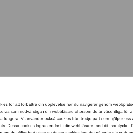
Hjälpte den här informationen dig?
Ja
Nej
es för att förbättra din upplevelse när du navigerar genom webbplats
seras som nödvändiga i din webbläsare eftersom de är väsentliga för 
 fungera. Vi använder också cookies från tredje part som hjälper oss a
s. Dessa cookies lagras endast i din webbläsare med ditt samtycke. D
en om du väljer bort vissa av dessa cookies kan det påverka din surfupp