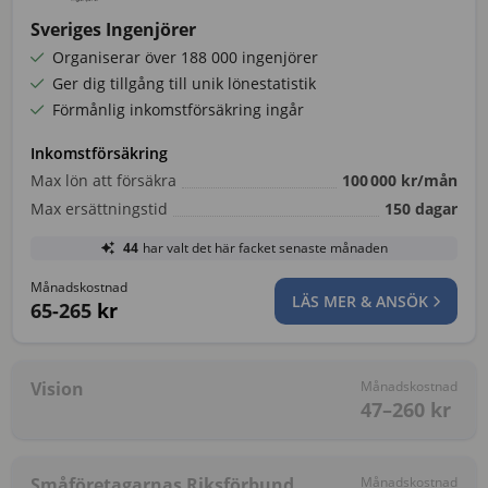
Sveriges Ingenjörer
Organiserar över 188 000 ingenjörer
Ger dig tillgång till unik lönestatistik
Förmånlig inkomstförsäkring ingår
Inkomstförsäkring
Max lön att försäkra
100 000
kr/mån
Max ersättningstid
150
dagar
44
har valt det här facket senaste månaden
Månadskostnad
LÄS MER & ANSÖK
65-265
kr
Vision
Månadskostnad
47–260
kr
Småföretagarnas Riksförbund
Månadskostnad