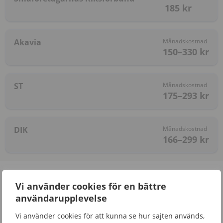
185
kr
Akavia
Månadskostnad
150–330
kr
ST
Månadskostnad
175–293
kr
DIK
Månadskostnad
166–299
kr
7 fackförbund att välja på som
Vi använder cookies för en bättre
webbdesigner
användarupplevelse
Som
webbdesigner
kan att bli medlem i något av
Vi använder cookies för att kunna se hur sajten används,