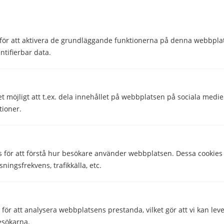
för att aktivera de grundläggande funktionerna på denna webbplat
ntifierbar data.
et möjligt att t.ex. dela innehållet på webbplatsen på sociala medi
Hjälpte den här informationen dig?
tioner.
Ja
Nej
s för att förstå hur besökare använder webbplatsen. Dessa cookies
sningsfrekvens, trafikkälla, etc.
Comparico AB
Skeppargatan 32
ör att analysera webbplatsens prestanda, vilket gör att vi kan lev
114 52 Stockholm
esökarna.
Org nr: 556851-2321