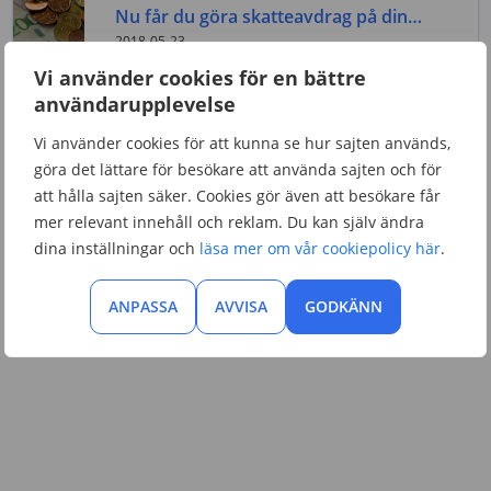
Nu får du göra skatteavdrag på din
fackavgift
2018-05-23
Vi använder cookies för en bättre
användarupplevelse
AVGIFTER
Vårdförbundet föreslås höja
Vi använder cookies för att kunna se hur sajten används,
medlemsavgiften
2018-04-19
göra det lättare för besökare att använda sajten och för
att hålla sajten säker. Cookies gör även att besökare får
mer relevant innehåll och reklam. Du kan själv ändra
dina inställningar och
läsa mer om vår cookiepolicy här
.
ANPASSA
AVVISA
GODKÄNN