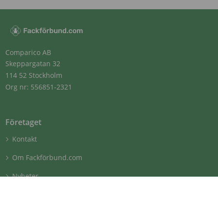
Comparico AB
Skeppargatan 32
114 52 Stockholm
Org nr: 556851-2321
Företaget
Kontakt
Om Fackförbund.com
Nyheter
Genvägar