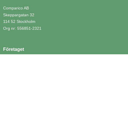
Comparico AB
Skeppargatan 32
114 52 Stockholm
Org nr: 556851-2321
Företaget
Kontakt
Om Fackförbund.com
Nyheter
Genvägar
Fackförbund
Yrken