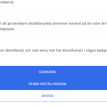
esökarna.
Evelina Grenehed
Kommunikatör
 att ge besökare skräddarsydda annonser baserat på de sidor de b
ektivitet.
Granskad av
Malin Almroth
Head of Content
ar identifierats och som ännu inte har klassificerats i någon katego
GODKÄNN
SPARA INSTÄLLNINGAR
AVVISA