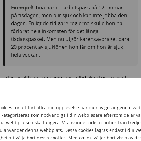
Exempel!
Tina har ett arbetspass på 12 timmar
på tisdagen, men blir sjuk och kan inte jobba den
dagen. Enligt de tidigare reglerna skulle hon ha
förlorat hela inkomsten för det långa
tisdagspasset. Men nu utgör karensavdraget bara
20 procent av sjuklönen hon får om hon är sjuk
hela veckan.
I dag är alltså karensavdraget alltid lika stort, oavsett
hur många timmar du skulle ha arbetat den dagen du
blev sjuk.
kies för att förbättra din upplevelse när du navigerar genom we
Lär dig mer
 kategoriseras som nödvändiga i din webbläsare eftersom de är väs
å webbplatsen ska fungera. Vi använder också cookies från tredje
 du använder denna webbplats. Dessa cookies lagras endast i din w
Anställning
het att välja bort dessa cookies. Men om du väljer bort vissa av de