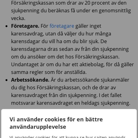
Försäkringskassan som drar av 20 procent av den
sjukpenning du beräknas få under en genomsnittlig
vecka.
Företagare.
För
företagare
gäller inget
karensavdrag, utan då väljer du hur många
karensdagar du vill ha om du blir sjuk. De
karensdagarna dras sedan av från din sjukpenning
om du ansöker om det hos Försäkringskassan.
Undantaget är om du har ett aktiebolag, för då gäller
samma regler som för anställda.
Arbetssökande.
Är du arbetssökande sjukanmäler
du dig hos Försäkringskassan, och de drar av
karensavdraget från din sjukpenning. I det fallet
motsvarar karensavdraget en heldags sjukpenning.
Vi använder cookies för en bättre
Vad händer om jag blir sjuk igen?
användarupplevelse
Har det gått fem kalenderdagar eller mer när du blir
Vi använder cookies för att kunna se hur sajten används,