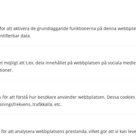
Bli medlem
Föräldraledighet
för att aktivera de grundläggande funktionerna på denna webbplat
ntifierbar data.
Löner och förmåner
Övrigt
et möjligt att t.ex. dela innehållet på webbplatsen på sociala medi
Semester
tioner.
Sjukdom och skada
s för att förstå hur besökare använder webbplatsen. Dessa cookies
Vara medlem
sningsfrekvens, trafikkälla, etc.
Dela
Dela
ör att analysera webbplatsens prestanda, vilket gör att vi kan lev
Skriven av