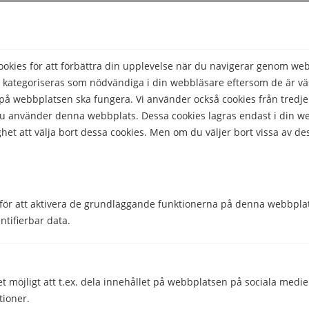
kies för att förbättra din upplevelse när du navigerar genom we
 kategoriseras som nödvändiga i din webbläsare eftersom de är väs
å webbplatsen ska fungera. Vi använder också cookies från tredje
 du använder denna webbplats. Dessa cookies lagras endast i din w
Hjälpte den här informationen dig?
het att välja bort dessa cookies. Men om du väljer bort vissa av de
Ja
Nej
för att aktivera de grundläggande funktionerna på denna webbplat
ntifierbar data.
Comparico AB
Skeppargatan 32
114 52 Stockholm
et möjligt att t.ex. dela innehållet på webbplatsen på sociala medi
Org nr: 556851-2321
tioner.