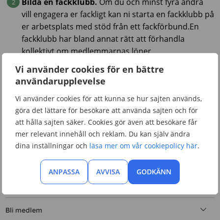
Bilda en fackklubb.
Om du och minst fyra andra
vill engagera er fackligt kan ni starta en fackklubb på
er arbetsplats med stöd från ett fackförbund.En
fackklubb har bland annat rätt att förhandla
kollektivt om medlemmarnas löner .
Prata med de anställda på
Vi använder cookies för en bättre
kundföretaget.
Upplever du problem på den
användarupplevelse
arbetsplats dit du är uthyrd gör den ordinarie
Vi använder cookies för att kunna se hur sajten används,
personalen troligtvis också det. Gå samman för att
göra det lättare för besökare att använda sajten och för
få mer inflytande än vad var och en av er hade haft
att hålla sajten säker. Cookies gör även att besökare får
individuellt.
mer relevant innehåll och reklam. Du kan själv ändra
dina inställningar och
läsa mer om vår cookiepolicy här
.
Lär dig mer
ANPASSA
AVVISA
GODKÄNN
Anställning
Bli medlem